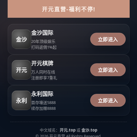
开元直营-福利不停!
金沙国际
金沙
立即进入
20年顶级娱乐
打码返佣1%起
开元棋牌
开元
立即进入
万人同时在线
注册即享7重礼
永利国际
永利
立即进入
首存壕送5888
续存加赠8888
中文域名：
开元.top
或
金沙.top
© 2026 开元直营 All Rights Reserved.